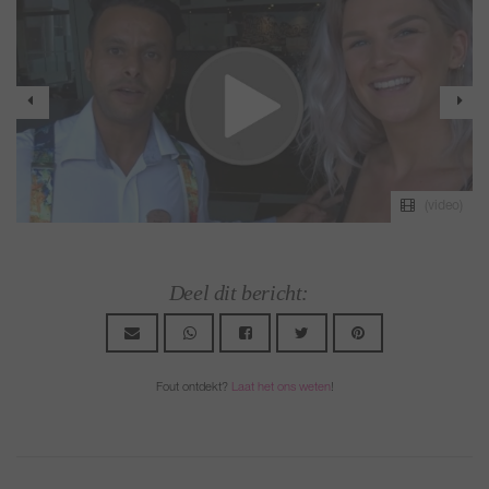
o)
(video)
Deel dit bericht:
Fout ontdekt?
Laat het ons weten
!