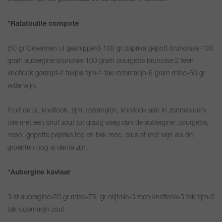
*Ratatouille compote
(50 gr Cevennen ui gesnipperd-100 gr paprika gepoft brunoisse-100
gram aubergine brunoise-100 gram courgette brunoise.2 teen
knoflook geraspt-2 takjes tijm-1 tak rozemarijn-5 gram miso-50 gr
witte wijn.
Fruit de ui, knoflook, tijm ,rozemarijn, knoflook aan in zonnebloem
olie met een snuf zout tot glazig voeg dan de aubergine ,courgette,
miso ,gepofte paprika toe en bak mee, blus af met wijn als de
groenten nog al dente zijn.
*Aubergine kaviaar
3 st aubergine-20 gr miso-75 gr olijfolie-3 teen knoflook-3 tak tijm-3
tak rozemarijn-zout