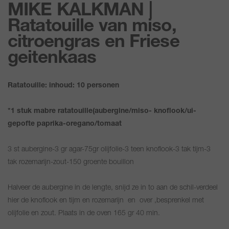
MIKE KALKMAN |
Ratatouille van miso,
citroengras en Friese
geitenkaas
Ratatouille: inhoud: 10 personen
*1 stuk mabre ratatouille(aubergine/miso- knoflook/ui-
gepofte paprika-oregano/tomaat
3 st aubergine-3 gr agar-75gr olijfolie-3 teen knoflook-3 tak tijm-3
tak rozemarijn-zout-150 groente bouillon
Halveer de aubergine in de lengte, snijd ze in to aan de schil-verdeel
hier de knoflook en tijm en rozemarijn en over ,besprenkel met
olijfolie en zout. Plaats in de oven 165 gr 40 min.