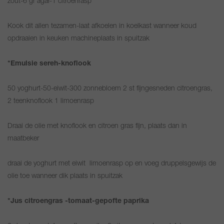
zout-6 gr agar-1 citroenrasp
Kook dit allen tezamen-laat afkoelen in koelkast wanneer koud
opdraaien in keuken machineplaats in spuitzak
*Emulsie sereh-knoflook
50 yoghurt-50-eiwit-300 zonnebloem 2 st fijngesneden citroengras,
2 teenknoflook 1 limoenrasp
Draai de olie met knoflook en citroen gras fijn, plaats dan in
maatbeker
draai de yoghurt met eiwit limoenrasp op en voeg druppelsgewijs de
olie toe wanneer dik plaats in spuitzak
*Jus citroengras -tomaat-gepofte paprika