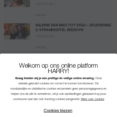
1534327162 |
reacties
VALERIE VAN WAD TOT STAD – AFLEVERING
3: STRANDHOTEL SEEDUYN
1529658399 |
reacties
ECHT BELEVEN: AFSLUITDIJK WADDEN
CENTER
Welkom op ons online platform
1521733856 |
HARRY!
Graag bieden wij je een prettige én veilige online ervaring.
Onze
reacties
website gebruikt cookies om correct te kunnen functioneren. De
noodzakelijke en statistische cookies verzamelen geen persoonsgegevens en
helpen ons de site te verbeteren, wil je ook aanbiedingen gebaseerd op jouw
voorkeuren laat dan ook tracking cookies aangevinkt.
Meer over cookies
Cookies kiezen