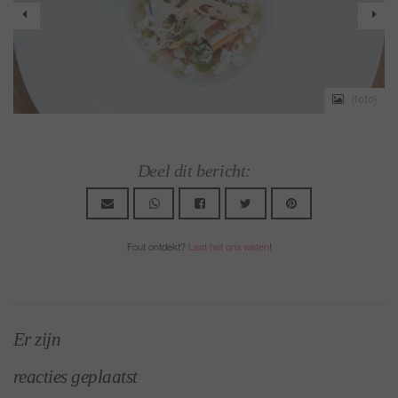
o)
(foto)
Deel dit bericht:
Fout ontdekt?
Laat het ons weten
!
Er zijn
reacties geplaatst