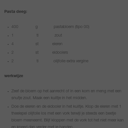
Pasta deeg:
400 g pastabloem (tipo 00)
1 tl zout
4 st eieren
2 st eidooiers
2 tl olijfolie extra vergine
werkwijze
Zeef de bloem op het aanrecht of in een kom en meng met een
snufje zout. Maak een kuiltje in het midden.
Doe de eieren en de eidooier in het kuiltje. Klop de eieren met 1
theelepel olijfolie los met een vork terwijl je steeds een beetje
bloem meeneemt. Blijf kloppen met de vork tot het niet meer kan
en kneed dan verder met je handen.