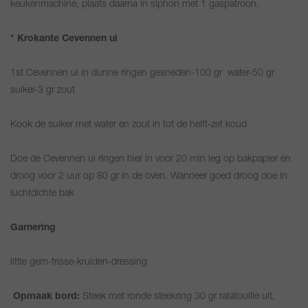
keukenmachine, plaats daarna in siphon met 1 gaspatroon.
* Krokante Cevennen ui
1st Cevennen ui in dunne ringen gesneden-100 gr water-50 gr
suiker-3 gr zout
Kook de suiker met water en zout in tot de helft-zet koud
Doe de Cevennen ui ringen hier in voor 20 min leg op bakpapier en
droog voor 2 uur op 80 gr in de oven. Wanneer goed droog doe in
luchtdichte bak
Garnering
little gem-frisse-kruiden-dressing
Opmaak bord:
Steek met ronde steekring 30 gr ratatouille uit,