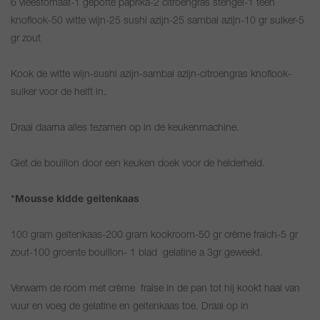
6 vleestomaat-1 gepofte paprika-2 citroengras stengel-1 teen
knoflook-50 witte wijn-25 sushi azijn-25 sambai azijn-10 gr suiker-5
gr zout
Kook de witte wijn-sushi azijn-sambai azijn-citroengras knoflook-
suiker voor de helft in.
Draai daarna alles tezamen op in de keukenmachine.
Giet de bouillon door een keuken doek voor de helderheid.
*Mousse kidde geitenkaas
100 gram geitenkaas-200 gram kookroom-50 gr crème fraich-5 gr
zout-100 groente bouillon- 1 blad gelatine a 3gr geweekt.
Verwarm de room met crème fraise in de pan tot hij kookt haal van
vuur en voeg de gelatine en geitenkaas toe. Draai op in