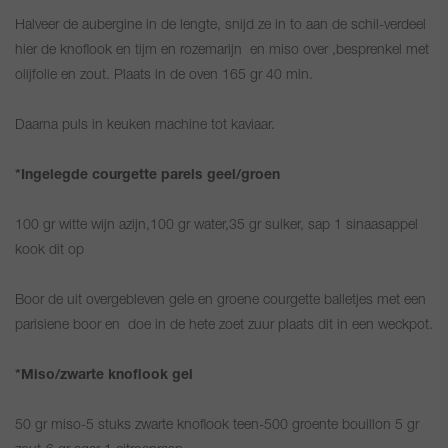
Halveer de aubergine in de lengte, snijd ze in to aan de schil-verdeel
hier de knoflook en tijm en rozemarijn en miso over ,besprenkel met
olijfolie en zout. Plaats in de oven 165 gr 40 min.
Daarna puls in keuken machine tot kaviaar.
*Ingelegde courgette parels geel/groen
100 gr witte wijn azijn,100 gr water,35 gr suiker, sap 1 sinaasappel
kook dit op
Boor de uit overgebleven gele en groene courgette balletjes met een
parisiene boor en doe in de hete zoet zuur plaats dit in een weckpot.
*Miso/zwarte knoflook gel
50 gr miso-5 stuks zwarte knoflook teen-500 groente bouillon 5 gr