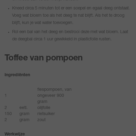
Kneed circa 5 minuten tot er een soepel en egaal deeg ontstaat.
Voeg wat bloem toe als het deeg te nat blijft. Als het te droog
blijft, kun je wat water toevoegen.
Rol een bal van het deeg en bestrooi deze met wat bloem. Laat
de deegbal circa 1 uur gewikkeld in plasticfolie rusten.
Toffee van pompoen
Ingrediënten
flespompoen, van
1
ongeveer 900
gram
2
eetl.
olijfolie
150
gram
rietsuiker
2
gram
zout
Werkwijze