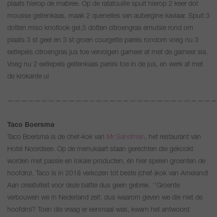
plaats hierop de mabree. Op de ratatouille spuit hierop 2 keer dot
mousse geitenkaas, maak 2 quenelles van aubergine kaviaar. Spuit 3
dotten miso knoflook gel,5 dotten citroengras emulsie rond om
plaats 3 st geel en 3 st groen courgette parels rondom voeg nu 3
eetlepels citroengras jus toe vervolgen garneer af met de garneer sla.
Voeg nu 2 eetlepels geitenkaas parels toe in de jus, en werk af met
de krokante ui
———————————————————————————————
Taco Boersma
Taco Boersma is de chef-kok van
Mr Sandman
, het restaurant van
Hotel Noordsee. Op de menukaart staan gerechten die gekookt
worden met passie en lokale producten, én hier spelen groenten de
hoofdrol. Taco is in 2018 verkozen tot beste (chef-)kok van Ameland!
Aan creativiteit voor deze battle dus geen gebrek. ‘’Groente
verbouwen we in Nederland zelf, dus waarom geven we die niet de
hoofdrol? Toen die vraag er eenmaal was, kwam het antwoord