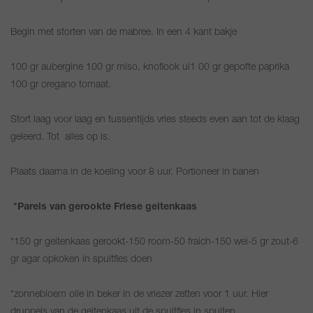
Begin met storten van de mabree. In een 4 kant bakje
100 gr aubergine 100 gr miso, knoflook ui1 00 gr gepofte paprika
100 gr oregano tomaat.
Stort laag voor laag en tussentijds vries steeds even aan tot de klaag
geleerd. Tot alles op is.
Plaats daarna in de koeling voor 8 uur. Portioneer in banen
*Parels van gerookte Friese geitenkaas
*150 gr geitenkaas gerookt-150 room-50 fraich-150 wei-5 gr zout-6
gr agar opkoken in spuitfles doen
*zonnebloem olie in beker in de vriezer zetten voor 1 uur. Hier
druppels van de geitenkaas uit de spuitfles in spuiten.