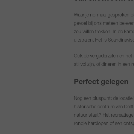
Waar je normaal gesproken do
gevoel bij ons meteen beleven
zou willen trekken. In de kame
uitstralen. Het is Scandinav
Ook de vergaderzalen en het re
stijlvol zijn, of dineren in e
Perfect gelegen
Nog een pluspunt: de locatie!
historische centrum van Delft.
natuur staat? Het recreatieg
rondje hardlopen of een ont