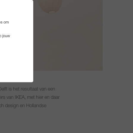
es om
p jouw
lft is het resultaat van een
rs van IKEA, met hier en daar
ch design en Hollandse