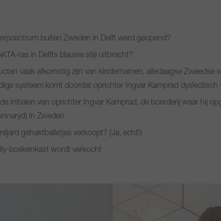
werpcentrum buiten Zweden in Delft werd geopend?
TA-tas in Delfts blauwe stijl uitbracht?
cten vaak afkomstig zijn van kindernamen, alledaagse Zweedse
ige systeem komt doordat oprichter Ingvar Kamprad dyslectisch
e initialen van oprichter Ingvar Kamprad, de boerderij waar hij op
gunnaryd) in Zweden
miljard gehaktballetjes verkoopt? (Ja, echt!)
illy-boekenkast wordt verkocht