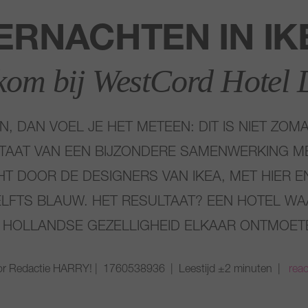
ERNACHTEN IN IK
kom bij WestCord Hotel D
N, DAN VOEL JE HET METEEN: DIT IS NIET ZO
LTAAT VAN EEN BIJZONDERE SAMENWERKING M
CHT DOOR DE DESIGNERS VAN IKEA, MET HIER
FTS BLAUW. HET RESULTAAT? EEN HOTEL WA
 HOLLANDSE GEZELLIGHEID ELKAAR ONTMOET
r Redactie HARRY! | 1760538936 | Leestijd ±2 minuten |
reac