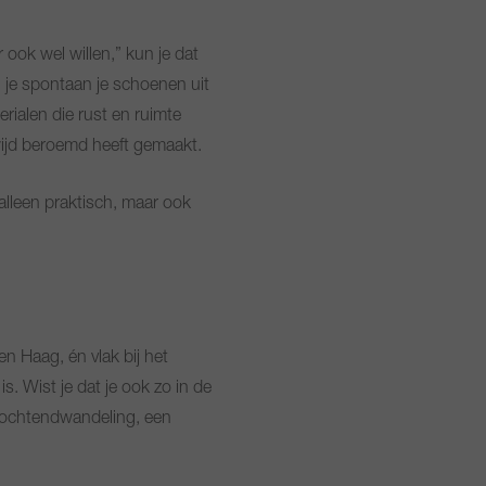
ok wel willen,” kun je dat
 je spontaan je schoenen uit
rialen die rust en ruimte
wijd beroemd heeft gemaakt.
 alleen praktisch, maar ook
n Haag, én vlak bij het
s. Wist je dat je ook zo in de
n ochtendwandeling, een