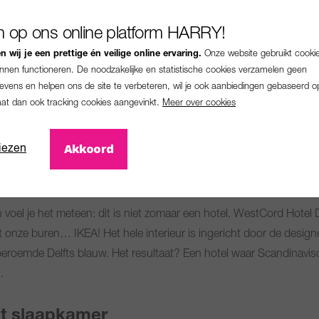
 op ons online platform HARRY!
 wij je een prettige én veilige online ervaring.
Onze website gebruikt cooki
unnen functioneren. De noodzakelijke en statistische cookies verzamelen geen
vens en helpen ons de site te verbeteren, wil je ook aanbiedingen gebaseerd o
aat dan ook tracking cookies aangevinkt.
Meer over cookies
Akkoord
iezen
voel je het meteen: dit is niet zomaar een hotel. WestCord Hotel De
onze buren… IKEA! Het hele interieur is ingericht door de designe
eroemde Delfts blauw. Het resultaat? Een hotel waar Scandinavis
.
t slaapkamer