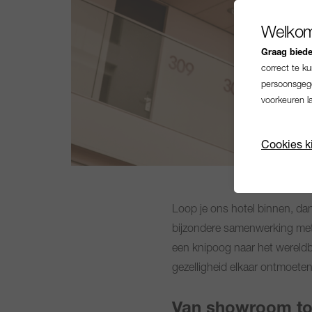
Welkom
Graag bieden
correct te k
persoonsgege
voorkeuren l
Cookies k
Loop je ons hotel binnen, dan 
bijzondere samenwerking met 
een knipoog naar het wereldb
gezelligheid elkaar ontmoeten
Van showroom to