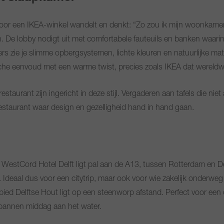
or een IKEA-winkel wandelt en denkt: “Zo zou ik mijn woonkamer o
. De lobby nodigt uit met comfortabele fauteuils en banken waarin
rs zie je slimme opbergsystemen, lichte kleuren en natuurlijke mate
ische eenvoud met een warme twist, precies zoals IKEA dat wereld
staurant zijn ingericht in deze stijl. Vergaderen aan tafels die niet
en restaurant waar design en gezelligheid hand in hand gaan.
 WestCord Hotel Delft ligt pal aan de A13, tussen Rotterdam en De
 Ideaal dus voor een citytrip, maar ook voor wie zakelijk onderweg i
ebied Delftse Hout ligt op een steenworp afstand. Perfect voor ee
spannen middag aan het water.