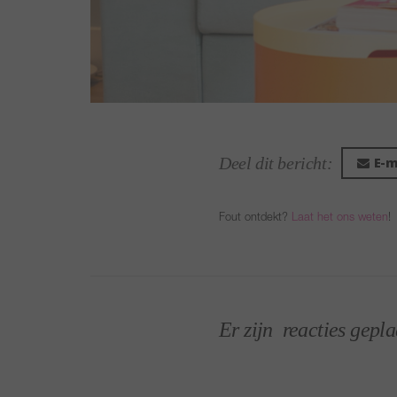
(foto)
Deel dit bericht:
E-m
Fout ontdekt?
Laat het ons weten
!
Er zijn
reacties gepla