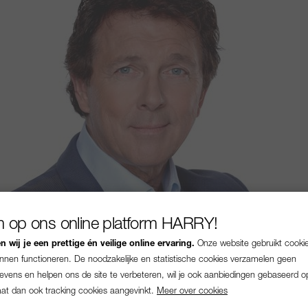
 op ons online platform HARRY!
 wij je een prettige én veilige online ervaring.
Onze website gebruikt cooki
unnen functioneren. De noodzakelijke en statistische cookies verzamelen geen
vens en helpen ons de site te verbeteren, wil je ook aanbiedingen gebaseerd o
aat dan ook tracking cookies aangevinkt.
Meer over cookies