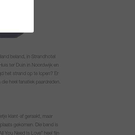
eland beland, in Strandhotel
Huis ter Duin in Noordwijk en
gd het strand op te lopen? Er
n die heel fanatiek paardreden.
etje klant-af geraakt, maar
e plaats gekomen. Die band is
l You Need Is Love” heel fijn