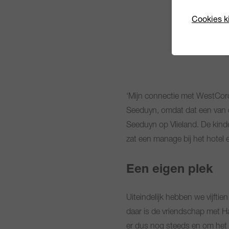
Cookies k
‘Mijn connectie met WestCord 
Seeduyn, omdat dat een van de
Seeduyn op Vlieland. De kinde
zat een manage bij het hotel e
Een eigen plek
Uiteindelijk hebben we vijftie
daar is de vriendschap met Ha
er dus nog steeds en om het 