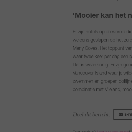
‘Mooier kan het n
Er zijn hotels op de wereld di
weleens geslapen op het zuide
Many Coves. Het toppunt van m
waar twee keer per dag een bo
Dat is waanzinnig. Er zijn ge
Vancouver Island waar je wild
zwemmen en groepen dolfijnen 
combinatie met Vlieland; mooie
Deel dit bericht:
E-m