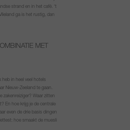
dse strand en in het café. ‘t
lieland ga is het rustig, dan
COMBINATIE MET
k heb in heel veel hotels
naar Nieuw-Zeeland te gaan.
de zakenreiziger? Waar zitten
? En hoe krijg je de centrale
maar even de drie basis dingen
ffettest: hoe smaakt de muesli