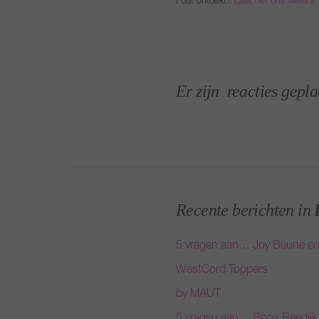
Fout ontdekt?
Laat het ons weten
!
Er zijn
reacties gepla
Recente berichten in
5 vragen aan… Joy Beune e
WestCord Toppers
by MAUT