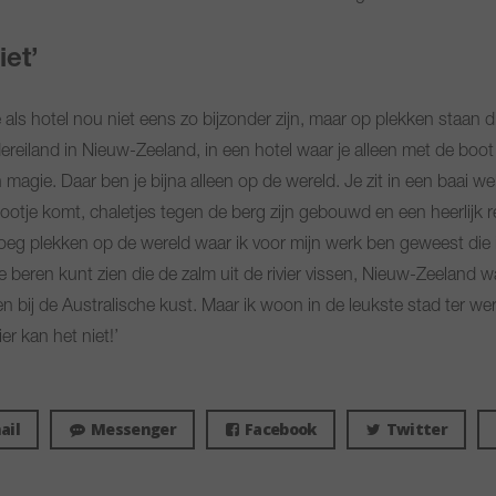
iet’
e als hotel nou niet eens zo bijzonder zijn, maar op plekken staan d
reiland in Nieuw-Zeeland, in een hotel waar je alleen met de boot
agie. Daar ben je bijna alleen op de wereld. Je zit in een baai we
otje komt, chaletjes tegen de berg zijn gebouwd en een heerlijk re
noeg plekken op de wereld waar ik voor mijn werk ben geweest die i
e beren kunt zien die de zalm uit de rivier vissen, Nieuw-Zeeland 
bij de Australische kust. Maar ik woon in de leukste stad ter were
r kan het niet!’
ail
Messenger
Facebook
Twitter