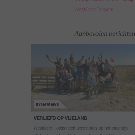
5 vragen aan… Roos Reedijk
WestCord Toppers
Aanbevolen berichten
Interviews
VERLIEFD OP VLIELAND
WestCord Hotels heeft twee hotels op het prachtige