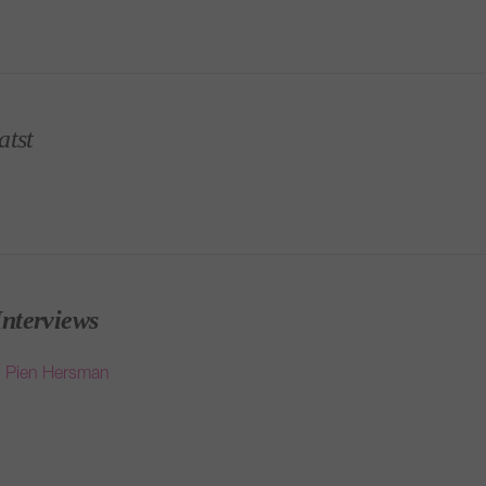
atst
Interviews
n Pien Hersman