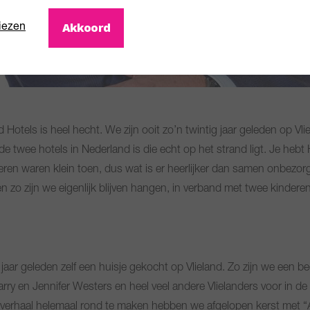
Akkoord
iezen
Hotels is heel hecht. We zijn ooit zo’n twintig jaar geleden op Vli
 twee hotels in Nederland is die echt op het strand ligt. Je hebt 
ren waren klein toen, dus wat is er heerlijker dan samen onbezor
n zo zijn we eigenlijk blijven hangen, in verband met twee kindere
n jaar geleden zelf een huisje gekocht op Vlieland. Zo zijn we een be
rry en Jennifer Westers en heel veel andere Vlielanders voor in d
verhaal helemaal rond te maken hebben we afgelopen kerst met “Al