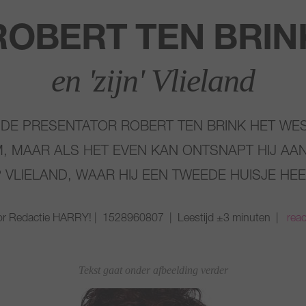
ROBERT TEN BRIN
en 'zijn' Vlieland
DE PRESENTATOR ROBERT TEN BRINK HET WES
MAAR ALS HET EVEN KAN ONTSNAPT HIJ AAN
 VLIELAND, WAAR HIJ EEN TWEEDE HUISJE HEE
r Redactie HARRY! | 1528960807 | Leestijd ±3 minuten |
reac
Tekst gaat onder afbeelding verder