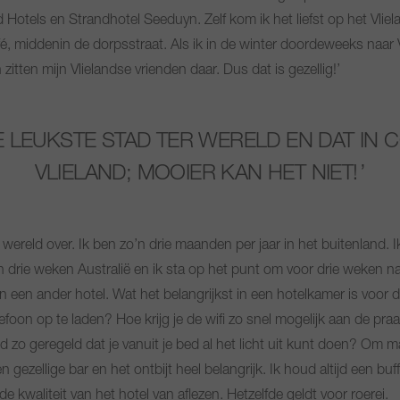
els en Strandhotel Seeduyn. Zelf kom ik het liefst op het Vlielan
fé, middenin de dorpsstraat. Als ik in de winter doordeweeks naar V
zitten mijn Vlielandse vrienden daar. Dus dat is gezellig!’
E LEUKSTE STAD TER WERELD EN DAT IN 
VLIELAND; MOOIER KAN HET NIET!
e wereld over. Ik ben zo’n drie maanden per jaar in het buitenland. I
n drie weken Australië en ik sta op het punt om voor drie weken 
in een ander hotel. Wat het belangrijkst in een hotelkamer is voor 
oon op te laden? Hoe krijg je de wifi zo snel mogelijk aan de praat
 bed zo geregeld dat je vanuit je bed al het licht uit kunt doen? Om 
gezellige bar en het ontbijt heel belangrijk. Ik houd altijd een bu
de kwaliteit van het hotel van aflezen. Hetzelfde geldt voor roerei.