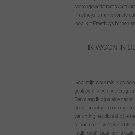
samengewerkt met WestCord Hot
Praethuys is mijn favoriete ca
loop ik ‘t Praethuys binnen en 
IK WOON IN D
‘Voor mijn werk reis ik de hel
geslapen. Ik ben net terug va
Dan slaap ik bijna elke nacht 
de stopcontacten om mijn telef
verlichting het dichtst bij je
te noemen… Verder vind ik een 
in dit hotel? Daar kun je vaak 