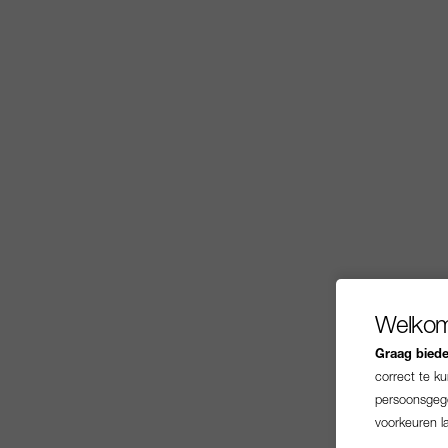
Welkom
Graag bieden
correct te k
persoonsgege
voorkeuren l