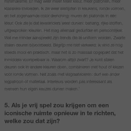
minimalisme. Er mag weer meer! Meer kleur, meer patronen, meer
klassieke invloeden. Ik zie weer sierlijsten in keukens, ronde vormen,
en het zogenaamde color drenching: muren én plafonds in één
kleur. Ook zie je dat leveranciers weer durven: behang, rijke stoffen,
uitgesproken kleuren. Het mag allemaal gedurfder en persoonlijker.
Wat me minder aanspreekt zijn trends die té uniform worden. Zwarte
stalen deuren bijvoorbeeld. Begrijp me niet verkeerd: ik vind ze nog
steeds mooi en praktisch, maar het is zo massaal opgepakt dat het
inmiddels voorspelbaar is. Waarom altijd zwart? Je kunt stalen
deuren ook in andere kleuren doen, combineren met hout of kiezen
voor ronde vormen. Net zoals met visgraatvloeren: durf een ander
legpatroon of materiaal. Interieurs worden pas interessant als
mensen hun eigen keuzes durven maken.’
5. Als je vrij spel zou krijgen om een
iconische ruimte opnieuw in te richten,
welke zou dat zijn?