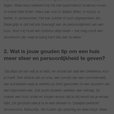
tegen. Maar kleur betekent bij mij niet automatisch knalroze muren
of overal felle tinten. Kleur kan ook in details zitten: in kunst, in
textiel, in accessoires. Het kan subtiel of juist uitgesproken zijn.
Belangrijk is dat het iets toevoegt aan de persoonlijkheid van een
huis. Voor mij moet een interieur altijd leven – het mag nooit een
showroom zijn waar je bang bent iets aan te raken.’
2. Wat is jouw gouden tip om een huis
meer sfeer en persoonlijkheid te geven?
‘Ga altijd uit van wat je al hebt, en vooral van wat een betekenis voor
je heeft. Een erfstuk van je oma, een vondst van een rommelmarkt,
een kunstwerk waar je verliefd op bent geworden of een souvenir van
een bijzondere reis. Dat soort stukken vertellen een verhaal. Ze
maken een huis uniek en zorgen ervoor dat je blij wordt als je ernaar
kijkt. De grootste valkuil is te veel denken in “plaatjes-perfecte”
showrooms. Natuurlijk, die huizen zijn prachtig en alles klopt. Maar