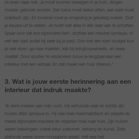
ze leven vaak niet. Je moet kunnen bewegen in je huis, dingen
moeten gebruikt worden. Een bank moet lekker zitten, een kast moet
praktisch zijn. En bovenal moet je omgeving je gelukkig maken. Durf
je keuzes uit te stellen. Je hoeft niet alles in één keer aan te schaffen.
Spaar voor dat ene bijzondere item, stoffeer een meubel opnieuw, of
verf een kast zodat hij weer bij je past. Ook met een klein budget kun
je veel doen: ga naar markten, kijk bij kringloopwinkels, en wees
creatief. Door spullen te verzamelen bouw je langzaamaan een
interieur met een verhaal. En dát maakt een huis sfeervol.’’
3. Wat is jouw eerste herinnering aan een
interieur dat indruk maakte?
‘Ik denk meteen aan mijn oom. Hij verhuisde vaak en richtte zijn
huizen altijd opnieuw in. Hij was heel maximalistisch en sleepte de
meest bijzondere meubels en objecten mee naar huis. Zijn huizen
waren belevingen: overal kleur, patronen, behang en kunst. Zelfs
plafonds waren soms hoogglans gelakt. Het was het