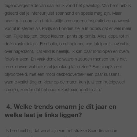
tegenovergestelde van saai en ik vond het geweldig. Van hem heb ik
geleerd dat je interieur juist spannend en speels mag zijn. Maar
naast mijn oom zijn hotels altijd een enorme inspiratiebron geweest.
Vooral in steden als Parijs en Londen zie je in hotels dat er veel meer
kan. Rijke tapijten, diepe kleuren, prints op prints. Alles klopt, tot in
de kleinste details. Een balie, een traploper, een tafelpoot – overal is
over nagedacht. Dat vind ik heerlijk. Ik kan daar rondlopen en overal
foto’s maken. En vaak denk ik: waarom zouden mensen thuis niet
meer durven wat hotels al jarenlang laten zien? Een slaapkamer
bijvoorbeeld: met een mooi dekbedovertrek, een paar kussens,
warme verlichting en kleur op de muren kun je al een hotelgevoel
creëren, zonder dat het enorm kostbaar hoeft te zijn.’
4. Welke trends omarm je dit jaar en
welke laat je links liggen?
‘Ik ben heel blij dat we af zijn van het strakke Scandinavische