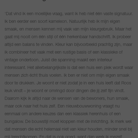
‘Dat vind ik een moeilijke vraag, want ik heb niet één vaste signatuur.
Ik ben eerder een soort kameleon. Natuurlijk heb ik mijn eigen
smaak, en mensen kennen mij vaak van mijn kleurgebruik. Maar het
gaat mij nooit om één stijl of één herkenbaar handschrift. Ik probeer
altijd een balans te vinden. Kleur kan bijvoorbeeld prachtig zijn, maar
ik combineer het vaak met een rustige basis of een klassieke of
vintage ondertoon. Juist die spanning maakt een interieur
interessant. Het allerbelangrijkste is dat een huis een plek wordt waar
mensen zich écht thuis voelen. Ik ben er niet om mijn eigen smaak
door te drukken. Je woont er niet zodat je in een huis leeft dat Roos
leuk vindt – je woont er omringd door dingen die jij zelf fijn vindt.
Daarom kijk ik altijd naar de wensen van de bewoners, hun smaak,
maar ook naar het huis zelf. Een nieuwbouwwoning vraagt nu
eenmaal om andere keuzes dan een klassiek herenhuis of een
bungalow. De bouwstijl moet kloppen met de inrichting. Ik merk wel
dat mensen die echt helemaal niet van kleur houden, minder snel bij
mij terechtkomen. En dat is ook goed, want dan werk ik mezelf