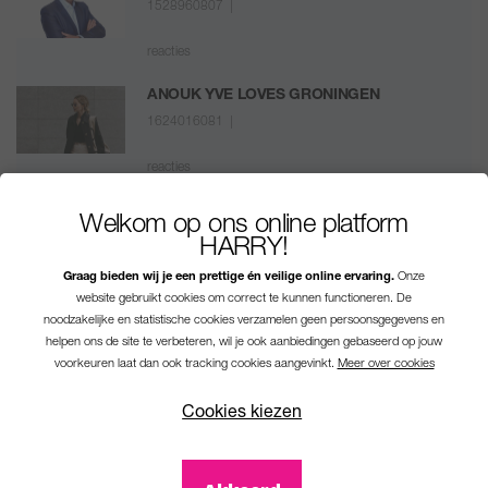
1528960807 |
reacties
ANOUK YVE LOVES GRONINGEN
1624016081 |
reacties
IN GESPREK MET IRIS TROMP
Welkom op ons online platform
1730469705 |
HARRY!
Graag bieden wij je een prettige én veilige online ervaring.
Onze
reacties
website gebruikt cookies om correct te kunnen functioneren. De
noodzakelijke en statistische cookies verzamelen geen persoonsgegevens en
helpen ons de site te verbeteren, wil je ook aanbiedingen gebaseerd op jouw
voorkeuren laat dan ook tracking cookies aangevinkt.
Meer over cookies
Cookies kiezen