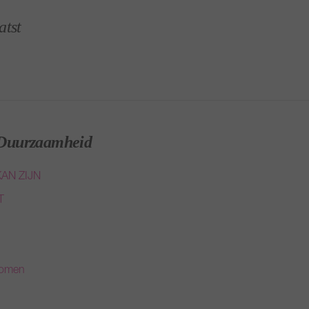
atst
Duurzaamheid
AN ZIJN
T
komen