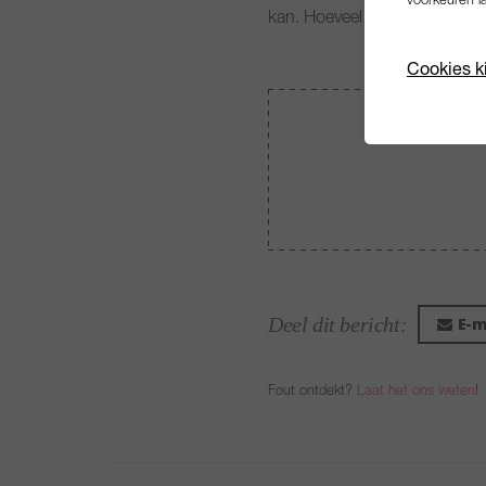
voorkeuren l
kan. Hoeveel de Tesla Semi m
Cookies k
Deel dit bericht:
E-m
Fout ontdekt?
Laat het ons weten
!