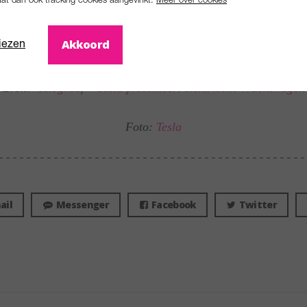
aat dan ook tracking cookies aangevinkt.
Meer over cookies
oet gaan kosten, maakte het bedrijf niet bekend.
Akkoord
iezen
Bron:
Telegraaf – Tesla presenteert elektrische vrachtwagen
Foto:
Tesla
ail
Messenger
Facebook
Twitter