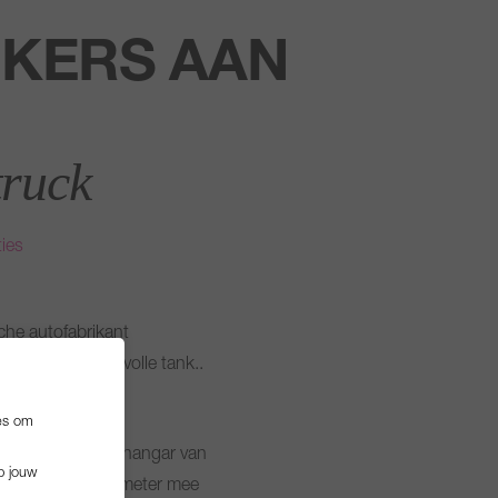
CKERS AAN
truck
ies
sche autofabrikant
r rijdt op een volle tank..
es om
ië door ermee de hangar van
p jouw
 1,5 miljoen kilometer mee