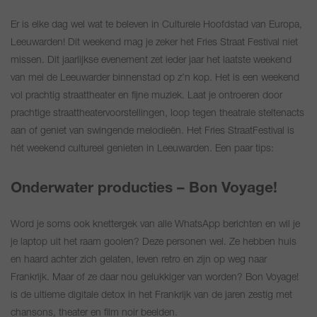
Er is elke dag wel wat te beleven in Culturele Hoofdstad van Europa,
Leeuwarden! Dit weekend mag je zeker het Fries Straat Festival niet
missen. Dit jaarlijkse evenement zet ieder jaar het laatste weekend
van mei de Leeuwarder binnenstad op z’n kop. Het is een weekend
vol prachtig straattheater en fijne muziek. Laat je ontroeren door
prachtige straattheatervoorstellingen, loop tegen theatrale steltenacts
aan of geniet van swingende melodieën. Het Fries StraatFestival is
hét weekend cultureel genieten in Leeuwarden. Een paar tips:
Onderwater producties – Bon Voyage!
Word je soms ook knettergek van alle WhatsApp berichten en wil je
je laptop uit het raam gooien? Deze personen wel. Ze hebben huis
en haard achter zich gelaten, leven retro en zijn op weg naar
Frankrijk. Maar of ze daar nou gelukkiger van worden? Bon Voyage!
is de ultieme digitale detox in het Frankrijk van de jaren zestig met
chansons, theater en film noir beelden.