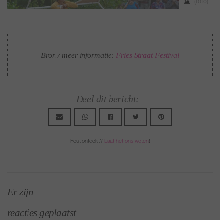
o)
(foto)
Bron / meer informatie:
Fries Straat Festival
Deel dit bericht:
Fout ontdekt?
Laat het ons weten
!
Er zijn
reacties geplaatst