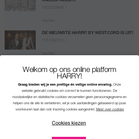
WILLEM ALBERT
1602233699 |
reacties
DE NIEUWSTE HARRY! BY WESTCORD IS UIT!
1557990012 |
reacties
HARRY’S WEEK TOP 5!
Welkom op ons online platform
1513333145 |
HARRY!
Graag bieden wij je een prettige én veilige online ervaring.
Onze
reacties
website gebruikt cookies om correct te kunnen functioneren. De
noodzakelijke en statistische cookies verzamelen geen persoonsgegevens en
helpen ons de site te verbeteren, wil je ook aanbiedingen gebaseerd op jouw
voorkeuren laat dan ook tracking cookies aangevinkt.
Meer over cookies
Cookies kiezen