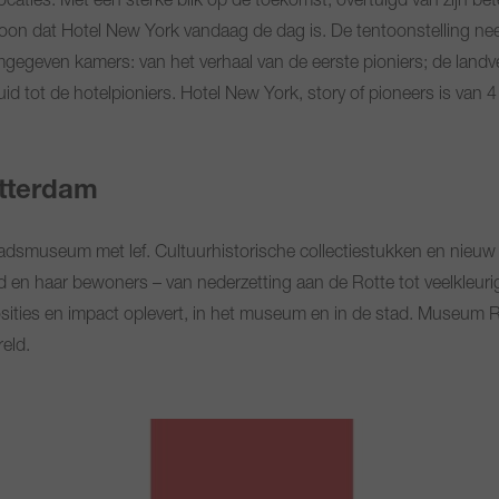
ties. Met een sterke blik op de toekomst, overtuigd van zijn bete
coon dat Hotel New York vandaag de dag is. De tentoonstelling n
mgegeven kamers: van het verhaal van de eerste pioniers; de landv
d tot de hotelpioniers. Hotel New York, story of pioneers is van
tterdam
adsmuseum met lef. Cultuurhistorische collectiestukken en nieuw c
d en haar bewoners – van nederzetting aan de Rotte tot veelkleur
sities en impact oplevert, in het museum en in de stad. Museum 
eld.