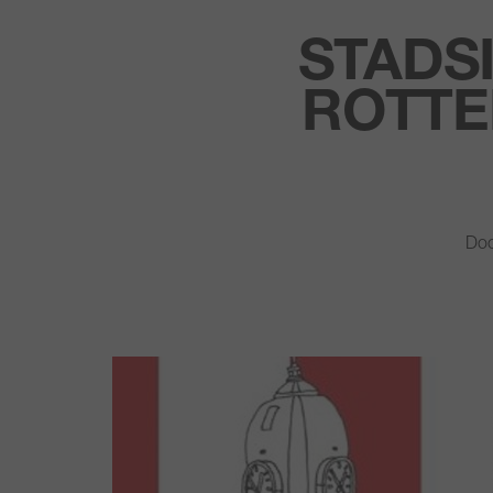
STADS
ROTTE
Doo