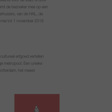
kenis voor de stad, is door
eemt de bezoeker mee op een
erhuizers, van de HAL, de
 4 mei tot 1 november 2018
ultureel erfgoed vertellen
ige metropool. Een unieke
Rotterdam, het meest