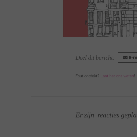
(foto)
Deel dit bericht:
E-m
Fout ontdekt?
Laat het ons weten
!
Er zijn
reacties gepla