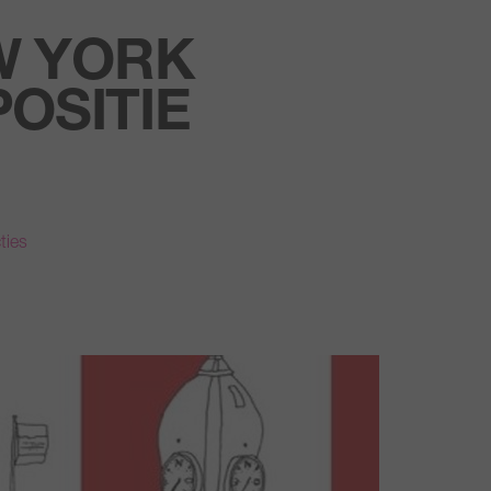
W YORK
OSITIE
ties