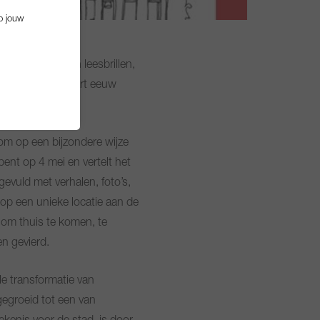
p jouw
10.000 vergeten leesbrillen,
n greep uit een kwart eeuw
om op een bijzondere wijze
pent op 4 mei en vertelt het
vuld met verhalen, foto’s,
 op een unieke locatie aan de
 om thuis te komen, te
en gevierd.
le transformatie van
gegroeid tot een van