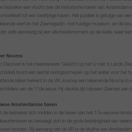
e bezoeker een vlucht over de historische haven van Amsterdam en
ontwikkelt tot een bedrijvige haven. Het publiek is getuige van ee
ekkende werf en het Zeemagazijn -het huidige museum- en de bouw
 zijn zelfs aanwezig bij een afscheidsmoment op de kade, waar b
nier Nooms
o Discover is het meesterwerk ‘Gezicht op het IJ met ’s Lands Ze
schilderij toont een aantal oorlogsschepen op het water voor het 
tende kijker herkent in de VR Journey een tekenende Nooms in e
eschilders van de 17de eeuw. Hij dankte zijn bijnaam Zeeman aan zi
eeuwse Amsterdamse haven
t de bezoeker zich midden in de haven van het 17e-eeuwse Amsterd
gebeurtenissen en beweegt zich in de grote bedrijvigheid van vare
ouwd worden. Bij aanvang van de VR is de skyline van Amsterdam