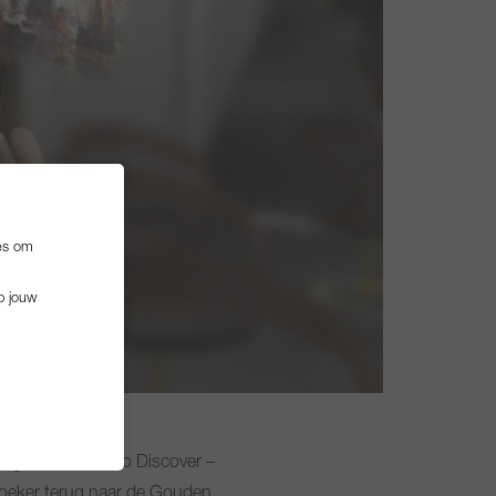
es om
p jouw
s getiteld ‘Dare to Discover –
zoeker terug naar de Gouden