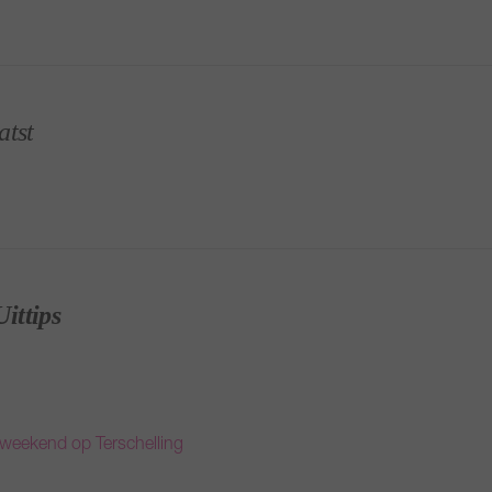
atst
Uittips
t-weekend op Terschelling