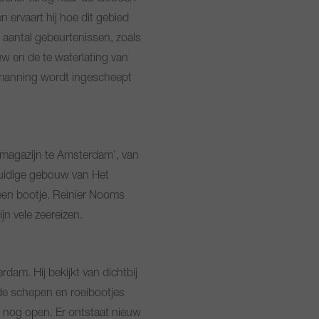
 ervaart hij hoe dit gebied
n aantal gebeurtenissen, zoals
 en de te waterlating van
emanning wordt ingescheept
emagazijn te Amsterdam’, van
huidige gebouw van Het
en bootje. Reinier Nooms
jn vele zeereizen.
am. Hij bekijkt van dichtbij
nde schepen en roeibootjes
 nog open. Er ontstaat nieuw