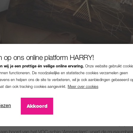
 op ons online platform HARRY!
 wij je een prettige én veilige online ervaring.
Onze website gebruikt cooki
unnen functioneren. De noodzakelijke en statistische cookies verzamelen geen
vens en helpen ons de site te verbeteren, wil je ook aanbiedingen gebaseerd o
aat dan ook tracking cookies aangevinkt.
Meer over cookies
Akkoord
iezen
vaartmuseum
in Amsterdam een spectaculaire Virtual Reality tijdrei
en aan boord van het VOC-schip ‘Amsterdam’, voert de museumbe