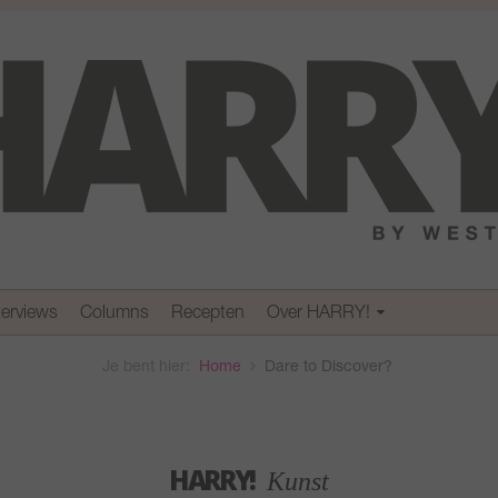
terviews
Columns
Recepten
Over HARRY!
Je bent hier:
Home
Dare to Discover?
HARRY!
Kunst