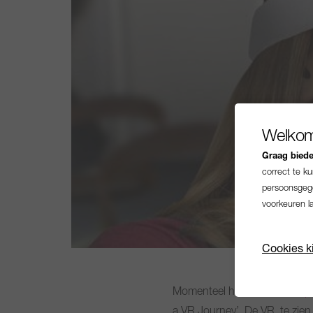
Welkom
Graag bieden
correct te k
persoonsgege
voorkeuren l
Cookies k
Momenteel heeft
Het Scheep
a VR Journey’. De VR, te zi