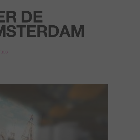
ER DE
AMSTERDAM
ties