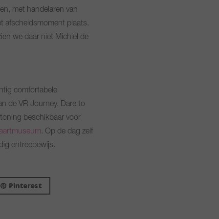
ien, met handelaren van
het afscheidsmoment plaats.
ien we daar niet Michiel de
ntig comfortabele
an de VR Journey. Dare to
ertoning beschikbaar voor
vaartmuseum
. Op de dag zelf
ldig entreebewijs.
Pinterest