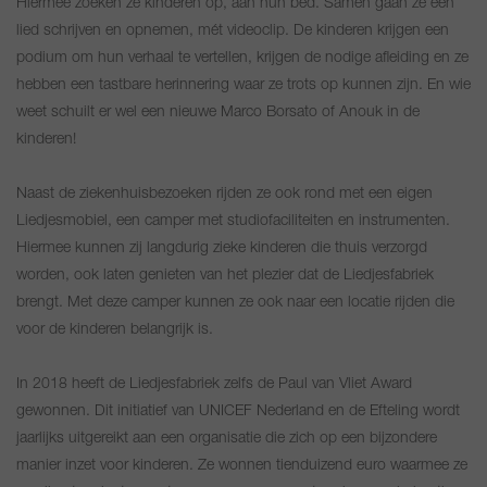
Hiermee zoeken ze kinderen op, aan hun bed. Samen gaan ze een
lied schrijven en opnemen, mét videoclip. De kinderen krijgen een
podium om hun verhaal te vertellen, krijgen de nodige afleiding en ze
hebben een tastbare herinnering waar ze trots op kunnen zijn. En wie
weet schuilt er wel een nieuwe Marco Borsato of Anouk in de
kinderen!
Naast de ziekenhuisbezoeken rijden ze ook rond met een eigen
Liedjesmobiel, een camper met studiofaciliteiten en instrumenten.
Hiermee kunnen zij langdurig zieke kinderen die thuis verzorgd
worden, ook laten genieten van het plezier dat de Liedjesfabriek
brengt. Met deze camper kunnen ze ook naar een locatie rijden die
voor de kinderen belangrijk is.
In 2018 heeft de Liedjesfabriek zelfs de Paul van Vliet Award
gewonnen. Dit initiatief van UNICEF Nederland en de Efteling wordt
jaarlijks uitgereikt aan een organisatie die zich op een bijzondere
manier inzet voor kinderen. Ze wonnen tienduizend euro waarmee ze