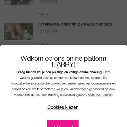
1529658399 |
reacties
INTERVIEW: FREDERIQUE VAN DER WAL
1537451455 |
reacties
ÉLEVÉ NÓG LEKKERDER!
Welkom op ons online platform
1509448540 |
HARRY!
Graag bieden wij je een prettige én veilige online ervaring.
Onze
reacties
website gebruikt cookies om correct te kunnen functioneren. De
noodzakelijke en statistische cookies verzamelen geen persoonsgegevens en
helpen ons de site te verbeteren, wil je ook aanbiedingen gebaseerd op jouw
voorkeuren laat dan ook tracking cookies aangevinkt.
Meer over cookies
Cookies kiezen