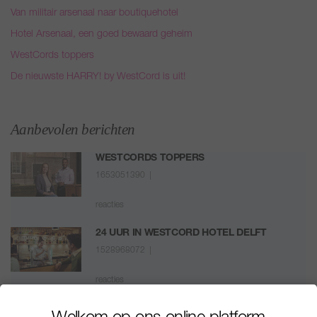
Van militair arsenaal naar boutiquehotel
Hotel Arsenaal, een goed bewaard geheim
WestCords toppers
De nieuwste HARRY! by WestCord is uit!
Aanbevolen berichten
WESTCORDS TOPPERS
1653051390 |
reacties
24 UUR IN WESTCORD HOTEL DELFT
1528968072 |
reacties
DE NIEUWSTE HARRY! BY WESTCORD IS UIT!