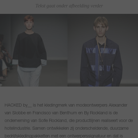
Tekst gaat onder afbeelding verder
HACKED by__ is het kledingmerk van modeontwerpers Alexander
van Slobbe en Francisco van Benthum en By Rockland is de
onderneming van Sofie Rockland, die productlijnen realiseert voor de
hotelindustrie. Samen ontwikkelen zij onderscheidende, duurzame
bedrijfskledingpakketten met een ontwerperssignatuur en dat is