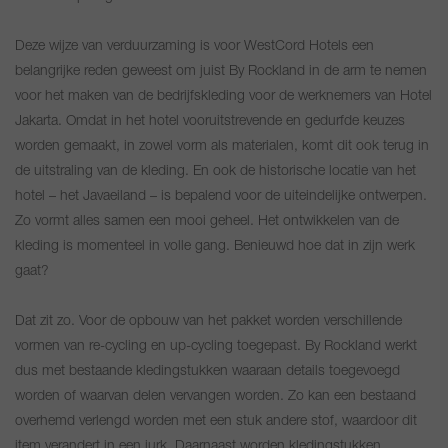
Deze wijze van verduurzaming is voor WestCord Hotels een
belangrijke reden geweest om juist By Rockland in de arm te nemen
voor het maken van de bedrijfskleding voor de werknemers van Hotel
Jakarta. Omdat in het hotel vooruitstrevende en gedurfde keuzes
worden gemaakt, in zowel vorm als materialen, komt dit ook terug in
de uitstraling van de kleding. En ook de historische locatie van het
hotel – het Javaeiland – is bepalend voor de uiteindelijke ontwerpen.
Zo vormt alles samen een mooi geheel. Het ontwikkelen van de
kleding is momenteel in volle gang. Benieuwd hoe dat in zijn werk
gaat?
Dat zit zo. Voor de opbouw van het pakket worden verschillende
vormen van re-cycling en up-cycling toegepast. By Rockland werkt
dus met bestaande kledingstukken waaraan details toegevoegd
worden of waarvan delen vervangen worden. Zo kan een bestaand
overhemd verlengd worden met een stuk andere stof, waardoor dit
item verandert in een jurk. Daarnaast worden kledingstukken