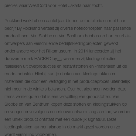
precies waar WestCord voor Hotel Jakarta naar zocht.
Rockland werkt al een aantal jaar binnen de hotellerie en met haar
bedrijf By Rockland vertaalt zij diverse hotelconcepten naar passende
productlijnen. Van Slobbe en Van Benthum hebben op hun beurt als
ontwerpers aan verschillende bedrijfskledingprojecten gewerkt –
onder andere voor het Rijksmuseum. In 2014 lanceerden zij het
duurzame merk HACKED by__, waarmee zij kledingcollecties
realiseren uit overproducties en restantstoffen en -materialen uit de
mode-industrie. Hierbij kun je denken aan kledingstukken en
materialen die door een vertraging in het productieproces uiteindelijk
niet meer in de winkels belanden. Over het algemeen worden deze
items vernietigd en dat is een verspilling van grondstoffen. Van
Slobbe en Van Benthum kopen deze stoffen en kledingstukken op
en voegen er vervolgens een nieuwe ontwerp-laag aan toe, waardoor
een uniek product ontstaat met een duidelijk signatuur. Deze
kledingstukken kunnen alsnog in de markt gezet worden en zo
wordt verspilling voorkomen.