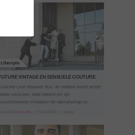
Lifestyle
FUTURE VINTAGE EN SENSUELE COUTURE
Couturier Leon Klaassen Bos, de creatieve kracht achter
Atelier LeonLeon, staat bekend om zijn
vooruitstrevende ontwerpen die vakmanschap en …
Door
De Beste Koffie
|
1730469956 |
reacties