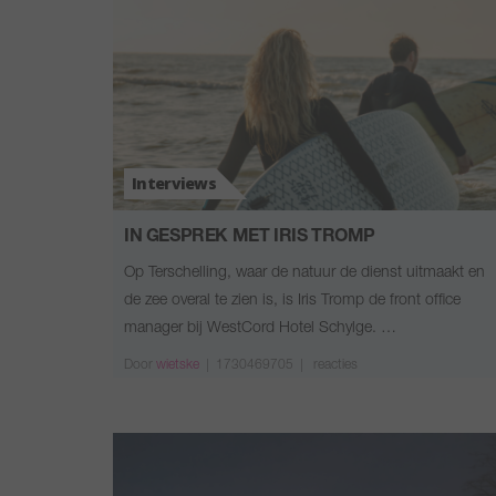
Interviews
IN GESPREK MET IRIS TROMP
Op Terschelling, waar de natuur de dienst uitmaakt en
de zee overal te zien is, is Iris Tromp de front office
manager bij WestCord Hotel Schylge. …
Door
wietske
|
1730469705 |
reacties