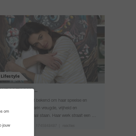
Lifestyle
5 VRAGEN AAN…
Loes van Delft staat bekend om haar speelse en
kleurrijke kunst, waarin vreugde, vrijheid en
es om
verwondering centraal staan. Haar werk straalt een …
p jouw
Door
De Beste Koffie
|
1745848487 |
reacties