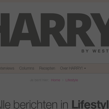
nterviews
Columns
Recepten
Over HARRY!
Je bent hier:
Home
Lifestyle
lle berichten in
Lifesty