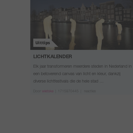
Uittips
LICHTKALENDER
Elk jaar transformeren meerdere steden in Nederland in
een betoverend canvas van licht en kleur, dankzij
diverse lichtfestivals die de hele stad …
Door
wietske
|
1715870445 |
reacties