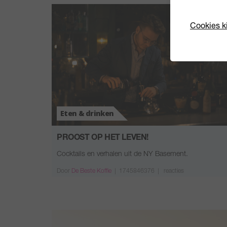
Cookies k
Eten & drinken
PROOST OP HET LEVEN!
Cocktails en verhalen uit de NY Basement.
Door
De Beste Koffie
|
1745846376 |
reacties