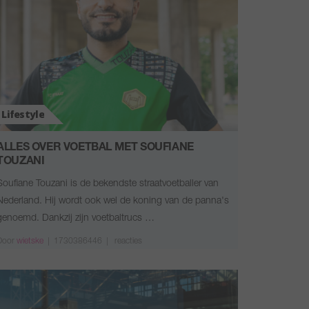
Lifestyle
ALLES OVER VOETBAL MET SOUFIANE
TOUZANI
Soufiane Touzani is de bekendste straatvoetballer van
Nederland. Hij wordt ook wel de koning van de panna's
genoemd. Dankzij zijn voetbaltrucs …
Door
wietske
|
1730386446 |
reacties