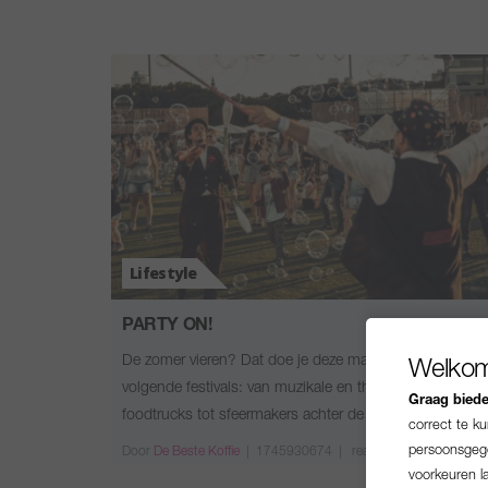
Lifestyle
PARTY ON!
De zomer vieren? Dat doe je deze maanden bij de
Welkom
volgende festivals: van muzikale en theatrale optredens,
Graag bieden
foodtrucks tot sfeermakers achter de …
correct te k
persoonsgege
Door
De Beste Koffie
|
1745930674 |
reacties
voorkeuren l