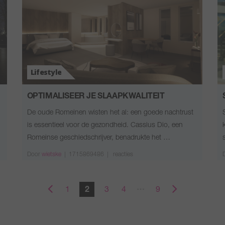
Lifestyle
OPTIMALISEER JE SLAAPKWALITEIT
De oude Romeinen wisten het al: een goede nachtrust
is essentieel voor de gezondheid. Cassius Dio, een
Romeinse geschiedschrijver, benadrukte het …
Door
wietske
|
1715869486 |
reacties
…
1
2
3
4
9