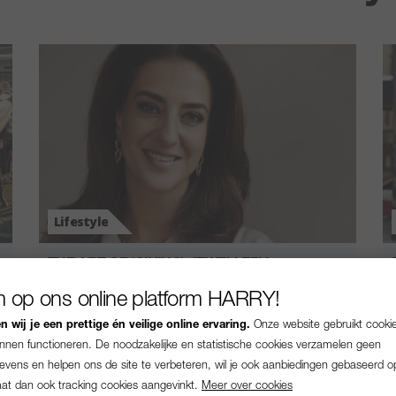
Lifestyle
THE ART OF (GIVING) JEWELLERY
Een verjaardag, diploma-uitreiking of het vieren van een
 op ons online platform HARRY!
bijzondere leeftijd: wat is een bijzonderder cadeau dan
 wij je een prettige én veilige online ervaring.
Onze website gebruikt cooki
een betekenisvol juweel? We …
unnen functioneren. De noodzakelijke en statistische cookies verzamelen geen
vens en helpen ons de site te verbeteren, wil je ook aanbiedingen gebaseerd o
Door
De Beste Koffie
|
1745929740 |
reacties
aat dan ook tracking cookies aangevinkt.
Meer over cookies