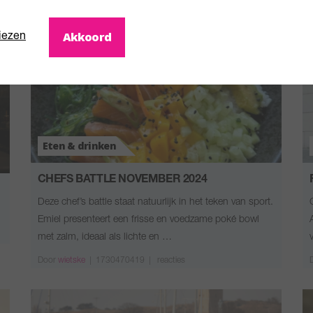
Akkoord
iezen
Eten & drinken
CHEFS BATTLE NOVEMBER 2024
Deze chef’s battle staat natuurlijk in het teken van sport.
Emiel presenteert een frisse en voedzame poké bowl
met zalm, ideaal als lichte en …
Door
wietske
|
1730470419 |
reacties