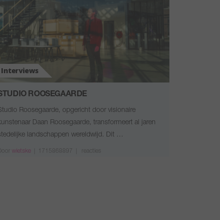
Interviews
STUDIO ROOSEGAARDE
Studio Roosegaarde, opgericht door visionaire
kunstenaar Daan Roosegaarde, transformeert al jaren
stedelijke landschappen wereldwijd. Dit …
Door
wietske
|
1715868897 |
reacties