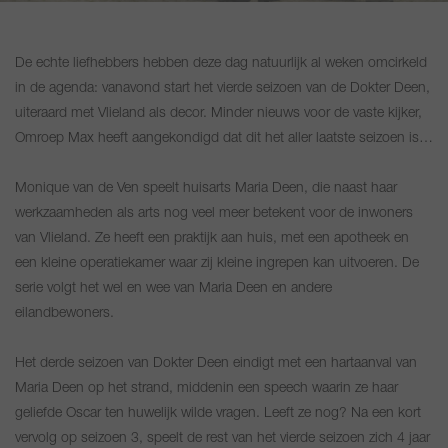
De echte liefhebbers hebben deze dag natuurlijk al weken omcirkeld
in de agenda: vanavond start het vierde seizoen van de Dokter Deen,
uiteraard met Vlieland als decor. Minder nieuws voor de vaste kijker,
Omroep Max heeft aangekondigd dat dit het aller laatste seizoen is…
Monique van de Ven speelt huisarts Maria Deen, die naast haar
werkzaamheden als arts nog veel meer betekent voor de inwoners
van Vlieland. Ze heeft een praktijk aan huis, met een apotheek en
een kleine operatiekamer waar zij kleine ingrepen kan uitvoeren. De
serie volgt het wel en wee van Maria Deen en andere
eilandbewoners.
Het derde seizoen van Dokter Deen eindigt met een hartaanval van
Maria Deen op het strand, middenin een speech waarin ze haar
geliefde Oscar ten huwelijk wilde vragen. Leeft ze nog? Na een kort
vervolg op seizoen 3, speelt de rest van het vierde seizoen zich 4 jaar