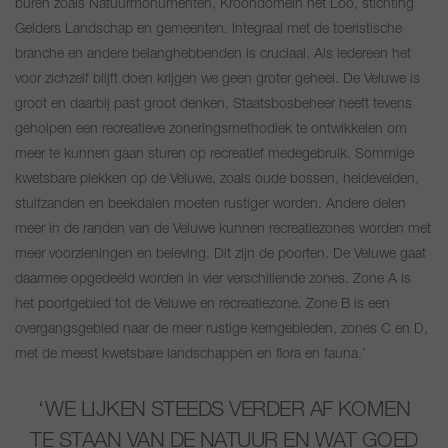
buren zoals Natuurmonumenten, Kroondomein het Loo, stichting
Gelders Landschap en gemeenten. Integraal met de toeristische
branche en andere belanghebbenden is cruciaal. Als iedereen het
voor zichzelf blijft doen krijgen we geen groter geheel. De Veluwe is
groot en daarbij past groot denken. Staatsbosbeheer heeft tevens
geholpen een recreatieve zoneringsmethodiek te ontwikkelen om
meer te kunnen gaan sturen op recreatief medegebruik. Sommige
kwetsbare plekken op de Veluwe, zoals oude bossen, heidevelden,
stuifzanden en beekdalen moeten rustiger worden. Andere delen
meer in de randen van de Veluwe kunnen recreatiezones worden met
meer voorzieningen en beleving. Dit zijn de poorten. De Veluwe gaat
daarmee opgedeeld worden in vier verschillende zones. Zone A is
het poortgebied tot de Veluwe en recreatiezone. Zone B is een
overgangsgebied naar de meer rustige kerngebieden, zones C en D,
met de meest kwetsbare landschappen en flora en fauna.’
WE LIJKEN STEEDS VERDER AF KOMEN
TE STAAN VAN DE NATUUR EN WAT GOED