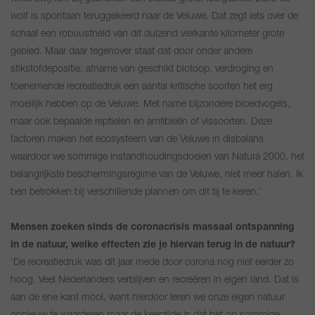
wolf is spontaan teruggekeerd naar de Veluwe. Dat zegt iets over de
schaal een robuustheid van dit duizend vierkante kilometer grote
gebied. Maar daar tegenover staat dat door onder andere
stikstofdepositie, afname van geschikt biotoop, verdroging en
toenemende recreatiedruk een aantal kritische soorten het erg
moeilijk hebben op de Veluwe. Met name bijzondere broedvogels,
maar ook bepaalde reptielen en amfibieën of vissoorten. Deze
factoren maken het ecosysteem van de Veluwe in disbalans
waardoor we sommige instandhoudingsdoelen van Natura 2000, het
belangrijkste beschermingsregime van de Veluwe, niet meer halen. Ik
ben betrokken bij verschillende plannen om dit tij te keren.’
Mensen zoeken sinds de coronacrisis massaal ontspanning
in de natuur, welke effecten zie je hiervan terug in de natuur?
‘De recreatiedruk was dit jaar mede door corona nog niet eerder zo
hoog. Veel Nederlanders verblijven en recreëren in eigen land. Dat is
aan de ene kant mooi, want hierdoor leren we onze eigen natuur