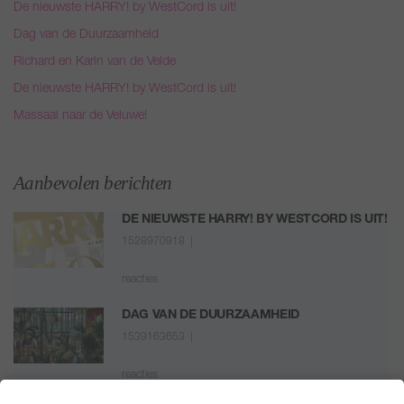
De nieuwste HARRY! by WestCord is uit!
Dag van de Duurzaamheid
Richard en Karin van de Velde
De nieuwste HARRY! by WestCord is uit!
Massaal naar de Veluwe!
Aanbevolen berichten
DE NIEUWSTE HARRY! BY WESTCORD IS UIT!
1528970918 |
reacties
DAG VAN DE DUURZAAMHEID
1539163653 |
reacties