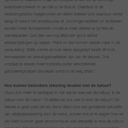
opnieuw te waarderen maar de keerzijde is dat het op sommige
kwetsbare plekken in de natuur te druk is. Daardoor is de
verstoringsfactor toegenomen en dieren trekken zich daardoor verder
terug of neemt het broedsucces af. Sommige reptielen en amfibieën
worden meer doodgereden omdat er meer verkeer is op fiets en
wandelpaden. Ook zien we nog altijd een groot aantal
wildaanrijdingen op wegen. Plant en dier komen steeds meer in de
verdrukking. Stilte, ruimte en rust raken aangetast terwijl dit toch
kernwaarden en belevingskwaliteiten zijn van de Veluwe. Ook
ontstaat er steeds meer frustratie onder verschillende
gebruikersgroepen die elkaar soms in de weg zitten.’
Hoe kunnen bezoekers rekening houden met de natuur?
‘Door zich meer te verdiepen in het wel en wee van de natuur. Is de
natuur voor de mens? Of zetten wij ons ook in voor de natuur? De
Veluwe is geen park die als decor dient voor een groeiende behoefte
van vrijetijdsbesteding voor de mens, zonder ons af te vragen hoe ver
we hierin kunnen gaan (economie) en wat wenselijk is voor de natuur