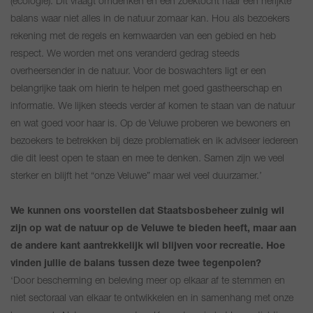
(ecologie). Dit vraagt omdenken en een zoektocht naar een herijkte
balans waar niet alles in de natuur zomaar kan. Hou als bezoekers
rekening met de regels en kernwaarden van een gebied en heb
respect. We worden met ons veranderd gedrag steeds
overheersender in de natuur. Voor de boswachters ligt er een
belangrijke taak om hierin te helpen met goed gastheerschap en
informatie. We lijken steeds verder af komen te staan van de natuur
en wat goed voor haar is. Op de Veluwe proberen we bewoners en
bezoekers te betrekken bij deze problematiek en ik adviseer iedereen
die dit leest open te staan en mee te denken. Samen zijn we veel
sterker en blijft het “onze Veluwe” maar wel veel duurzamer.’
We kunnen ons voorstellen dat Staatsbosbeheer zuinig wil
zijn op wat de natuur op de Veluwe te bieden heeft, maar aan
de andere kant aantrekkelijk wil blijven voor recreatie. Hoe
vinden jullie de balans tussen deze twee tegenpolen?
‘Door bescherming en beleving meer op elkaar af te stemmen en
niet sectoraal van elkaar te ontwikkelen en in samenhang met onze