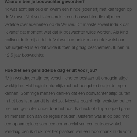
Waarom ben je boswachter geworden?
‘Ik was acht jaar oud en kwam een hinde (edelhert) met kalf tegen op
de Veluwe. Niet veel later sprak ik een boswachter die mij meer
vertelde over edelherten op de Veluwe. Dit maakte zoveel indruk dat
ik vanaf dat moment wist dat ik boswachter wilde worden. Als kind
realiseerde ik mij al dat de Veluwe een uniek maar ook kwetsbaar
natuurgebied is en dat wilde ik toen al graag beschermen. Ik ben nu
12,5 jaar boswachter.’
Hoe ziet een gemiddelde dag er uit voor jou?
‘Mijn werkdagen zijn erg verschillend en bestaan uit onregelmatige
werktijden. Het begint natuurlijk met het bosgebied op je duimpje
kennen. Sommige mensen denken dat een boswachter altijd buiten
in het bos is, maar dit is niet zo. Meestal begint mijn werkdag buiten
met een gerichte ronde door het bos. Ik check of dingen goed gaan
en mensen zich aan de regels houden. Gisteren was ik op pad met
een opnameploeg voor een commercial van een outdoorwinkel.
Vandaag ben ik druk met het plaatsen van een boombank in de vorm