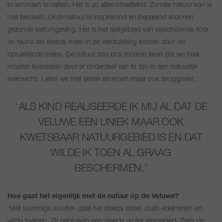
in woorden te vatten. Het is zo allesomvattend. Zonder natuur kan ik
niet bestaan. Onze natuur is inspirerend en bepalend voor een
gezonde leefomgeving. Het is het leefgebied van verschillende flora
en fauna die steeds meer in de verdrukking komen door de
oprukkende mens. De natuur zou ons moeten leren dat we haar
moeten koesteren door er onderdeel van te zijn in een natuurlijk
evenwicht. Laten we niet alleen afnemen maar ook teruggeven.’
ALS KIND REALISEERDE IK MIJ AL DAT DE
VELUWE EEN UNIEK MAAR OOK
KWETSBAAR NATUURGEBIED IS EN DAT
WILDE IK TOEN AL GRAAG
BESCHERMEN.
Hoe gaat het eigenlijk met de natuur op de Veluwe?
‘Met sommige soorten gaat het steeds beter, zoals edelherten en
wilde zwijnen. Zij gebruiken een steeds groter leefgebied. Zelfs de