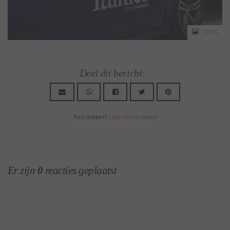
o)
(foto)
Deel dit bericht:
Fout ontdekt?
Laat het ons weten
!
Er zijn
0
reacties geplaatst