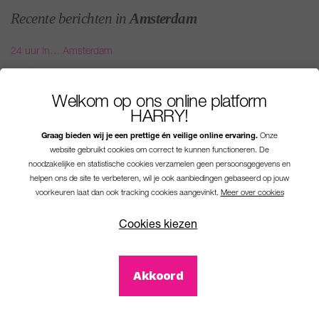
Recente berichten in
Amsterdam
24 uur in… Amsterdam
Lichtkalender
WestCords toppers
Welkom op ons online platform
HARRY!
WestCords toppers
Suphotspots in eigen land
Graag bieden wij je een prettige én veilige online ervaring.
Onze
website gebruikt cookies om correct te kunnen functioneren. De
noodzakelijke en statistische cookies verzamelen geen persoonsgegevens en
helpen ons de site te verbeteren, wil je ook aanbiedingen gebaseerd op jouw
voorkeuren laat dan ook tracking cookies aangevinkt.
Meer over cookies
Cookies kiezen
Akkoord
HARRY!
© 2026
-
By WestCord
- Alle rechten voorbehouden.