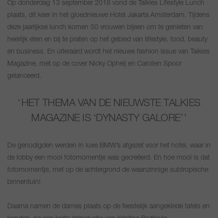
Op donderdag 13 september 2018 vond de Talkies Lifestyle Lunch
plaats, dit keer in het gloednieuwe Hotel Jakarta Amsterdam. Tijdens
deze jaarlijkse lunch komen 50 vrouwen bijeen om te genieten van
heerlijk eten en bij te praten op het gebied van lifestyle, food, beauty
en business. En uiteraard wordt het nieuwe fashion issue van Talkies
Magazine, met op de cover Nicky Opheij en Carolien Spoor
gelanceerd.
HET THEMA VAN DE NIEUWSTE TALKIES
MAGAZINE IS ‘DYNASTY GALORE’
De genodigden werden in luxe BMW’s afgezet voor het hotel, waar in
de lobby een mooi fotomomentje was gecreëerd. En hoe mooi is dat
fotomomentje, met op de achtergrond de waanzinnige subtropische
binnentuin!
Daarna namen de dames plaats op de feestelijk aangeklede tafels en