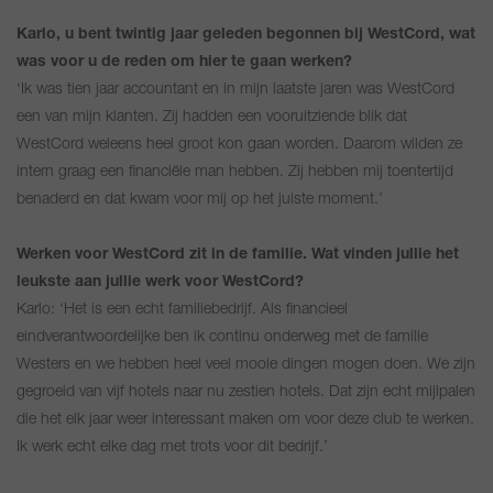
Karlo, u bent twintig jaar geleden begonnen bij WestCord, wat
was voor u de reden om hier te gaan werken?
‘Ik was tien jaar accountant en in mijn laatste jaren was WestCord
een van mijn klanten. Zij hadden een vooruitziende blik dat
WestCord weleens heel groot kon gaan worden. Daarom wilden ze
intern graag een financiële man hebben. Zij hebben mij toentertijd
benaderd en dat kwam voor mij op het juiste moment.’
Werken voor WestCord zit in de familie. Wat vinden jullie het
leukste aan jullie werk voor WestCord?
Karlo: ‘Het is een echt familiebedrijf. Als financieel
eindverantwoordelijke ben ik continu onderweg met de familie
Westers en we hebben heel veel mooie dingen mogen doen. We zijn
gegroeid van vijf hotels naar nu zestien hotels. Dat zijn echt mijlpalen
die het elk jaar weer interessant maken om voor deze club te werken.
Ik werk echt elke dag met trots voor dit bedrijf.’