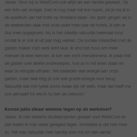
Jesse: ‘Voor mij is WestCord ook altijd als een familie geweest. Op
een foto van vroeger, toen ik nog maar net kon lopen, zie je mij al in
de speeltuin van het hotel op Ameland staan. Als gezin gingen wij in
de weekenden vaak met onze vader mee naar de hotels, ik ben er
dus mee opgegroeid. Nu is het cirkeltje natuurlijk helemaal rond
omdat ik er ook al vijf jaar mag werken. De sociale interacties met de
gasten maken mijn werk echt leuk. Ik vind het mooi om meer
mensen te leren kennen, ik ben een echt mensenmens. Ik praat met
de gasten over allerlei onderwerpen, hoe ze in het leven staan en
waar ze vreugde uithalen. We besteden veel energie aan onze
gasten, maar daar krijg je ook veel goede energie voor terug.
Natuurlijk kan het fysiek soms zwaar zijn dit werk, maar dat heeft me
ook gemaakt tot wie ik nu ben als persoon.’
Komen jullie elkaar weleens tegen op de werkvloer?
Jesse: ‘Ik heb weleens studieprojecten gedaan voor WestCord en
dan kwam ik mijn vader geregeld tegen. Inmiddels is dat niet meer
zo. Het was natuurlijk heel handig voor mij om een aantal