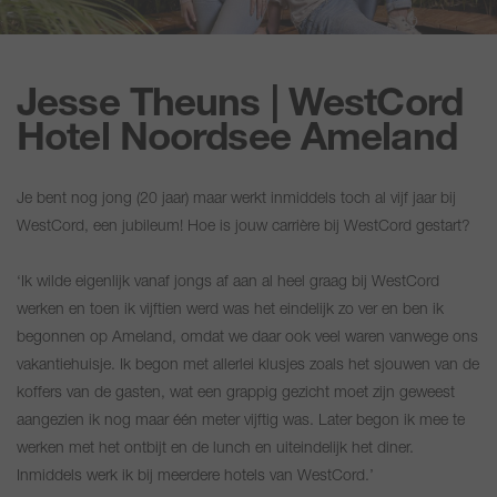
Jesse Theuns | WestCord
Hotel Noordsee Ameland
Je bent nog jong (20 jaar) maar werkt inmiddels toch al vijf jaar bij
WestCord, een jubileum! Hoe is jouw carrière bij WestCord gestart?
‘Ik wilde eigenlijk vanaf jongs af aan al heel graag bij WestCord
werken en toen ik vijftien werd was het eindelijk zo ver en ben ik
begonnen op Ameland, omdat we daar ook veel waren vanwege ons
vakantiehuisje. Ik begon met allerlei klusjes zoals het sjouwen van de
koffers van de gasten, wat een grappig gezicht moet zijn geweest
aangezien ik nog maar één meter vijftig was. Later begon ik mee te
werken met het ontbijt en de lunch en uiteindelijk het diner.
Inmiddels werk ik bij meerdere hotels van WestCord.’