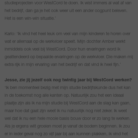
studieprojecten voor WestCord te doen. Ik wist immers al wat af van
het bedrijf, dan ga je het ook weer uit een ander oogpunt beleven.
Het is een win-win situatie.’
Karlo: ‘Ik vind het heel leuk om veel van mijn kinderen te horen over
wat er allemaal op de werkvloer speelt. Mijn dochter Amber werkt
inmiddels ook veel bij WestCord. Door hun ervaringen word ik
geattendeerd op bepaalde ervaringen op de werkvloer. Die maken mij
extra rijk in mijn ervaring van het bedrijf en dat vind ik heel fijn.’
Jesse, zie jij jezelf ook nog twintig jaar bij WestCord werken?
‘Ik ben momenteel bezig met mijn studie bedrijfskunde dus het kan
in de toekomst nog alle kanten op. Natuurlijk zou het een ideaal
plaatje zijn als ik na mijn studie bij WestCord aan de slag kan gaan,
maar hoe dat gaat zijn weet ik nu natuurlijk nog niet zeker. Ik weet
wel dat ik nu een hele mooie basis bouw door er zo lang te werken.
Als je ergens wilt groeien moet je vanaf de bodem beginnen. Ik zou
er in ieder geval nog zo vijf jaar bij aan kunnen plakken, ik vind het