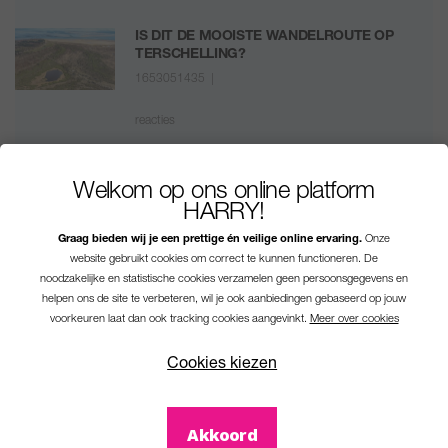
IS DIT DE MOOISTE WANDELROUTE OP
TERSCHELLING?
1653051435 |
reacties
EEN KIJKJE IN DE KEUKEN VAN HOTEL NEW
YORK
Welkom op ons online platform
1624016611 |
HARRY!
Graag bieden wij je een prettige én veilige online ervaring.
Onze
reacties
website gebruikt cookies om correct te kunnen functioneren. De
noodzakelijke en statistische cookies verzamelen geen persoonsgegevens en
helpen ons de site te verbeteren, wil je ook aanbiedingen gebaseerd op jouw
voorkeuren laat dan ook tracking cookies aangevinkt.
Meer over cookies
Cookies kiezen
Akkoord