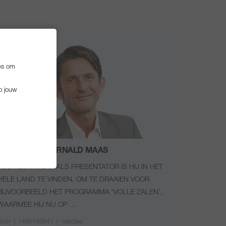
es om
p jouw
Interviews
INTERVIEW: CORNALD MAAS
VOOR ZIJN WERK ALS PRESENTATOR IS HIJ IN HET
HELE LAND TE VINDEN, OM TE DRAAIEN VOOR
BIJVOORBEELD HET PROGRAMMA ‘VOLLE ZALEN’,
WAARMEE HIJ NU OP …
Door
|
1495195641 |
reacties