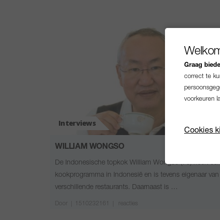
Welkom
Graag bieden
correct te k
persoonsgege
voorkeuren l
Interviews
Cookies k
WILLIAM WONGSO
De Indonesische topkok William Wongso (70) heeft ee
kookprogramma in Indonesië en is tevens eigenaar van
verschillende restaurants. Daarnaast is …
Door
|
1510232161 |
reacties