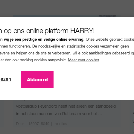
 op ons online platform HARRY!
 wij je een prettige én veilige online ervaring.
Onze website gebruikt cooki
unnen functioneren. De noodzakelijke en statistische cookies verzamelen geen
vens en helpen ons de site te verbeteren, wil je ook aanbiedingen gebaseerd o
aat dan ook tracking cookies aangevinkt.
Meer over cookies
Interviews
Akkoord
iezen
INTERVIEW: GIOVANNI VAN BRONCKHORST
n
De geboren Rotterdammer en hoofdtrainer van
voetbalclub Feyenoord heeft niet alleen een standbeeld
in het stadsmuseum van Rotterdam voor het …
Door
|
1509715049 |
reacties