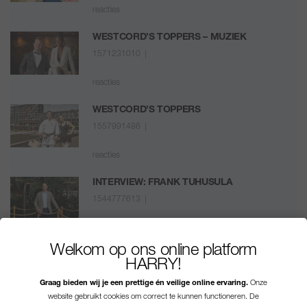
reacties
WESTCORD’S TOPPERS – MUZIEK
1571231010 |
reacties
WESTCORD’S TOPPERS
1557991486 |
reacties
INTERVIEW: FRANK TUHUSULA
1544777613 |
reacties
Welkom op ons online platform
HARRY!
1
2
Graag bieden wij je een prettige én veilige online ervaring.
Onze
website gebruikt cookies om correct te kunnen functioneren. De