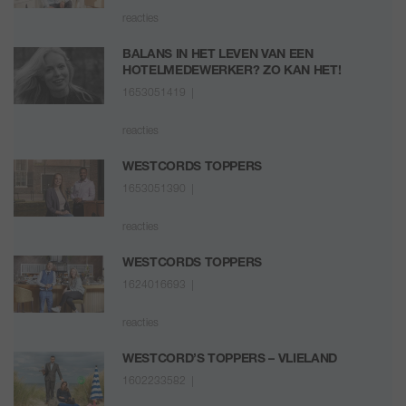
reacties
BALANS IN HET LEVEN VAN EEN
HOTELMEDEWERKER? ZO KAN HET!
1653051419 |
reacties
WESTCORDS TOPPERS
1653051390 |
reacties
WESTCORDS TOPPERS
1624016693 |
reacties
WESTCORD’S TOPPERS – VLIELAND
1602233582 |