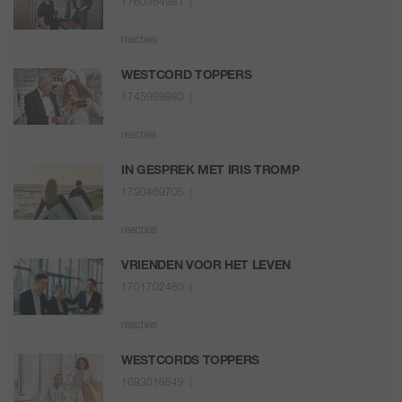
1760364981 |
reacties
WESTCORD TOPPERS
1745999880 |
reacties
IN GESPREK MET IRIS TROMP
1730469705 |
reacties
VRIENDEN VOOR HET LEVEN
1701702460 |
reacties
WESTCORDS TOPPERS
1683016549 |