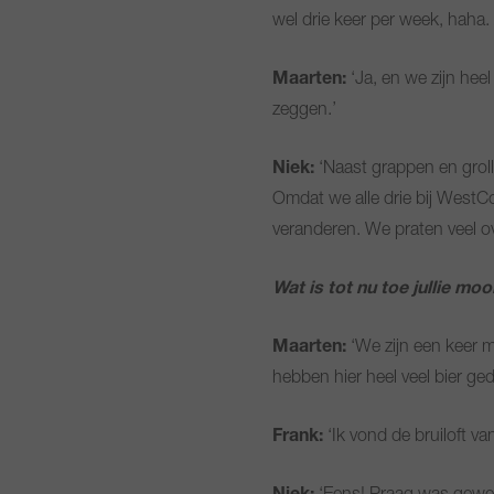
wel drie keer per week, haha. 
Maarten:
‘Ja, en we zijn heel
zeggen.’
Niek:
‘Naast grappen en groll
Omdat we alle drie bij WestC
veranderen. We praten veel ov
Wat is tot nu toe jullie mo
Maarten:
‘We zijn een keer m
hebben hier heel veel bier ge
Frank:
‘Ik vond de bruiloft van