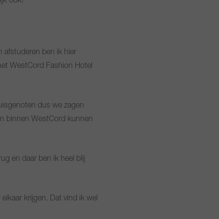
jk ook!’
n afstuderen ben ik hier
ij het WestCord Fashion Hotel
 huisgenoten dus we zagen
appen binnen WestCord kunnen
ug en daar ben ik heel blij
elkaar krijgen. Dat vind ik wel