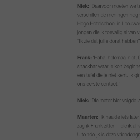
Niek:
‘Daarvoor moeten we te
verschillen de meningen nog 
Hoge Hotelschool in Leeuwar
jongen die ik toevallig al van
“Ik zie dat jullie dorst hebben
Frank:
‘Haha, helemaal niet.
snackbar waar je kon beginnen
een tafel die je niet kent. Ik
ons eerste contact.’
Niek:
‘Die meter bier volgde l
Maarten:
‘Ik haakte iets lat
zag ik Frank zitten – die ik a
Uiteindelijk is deze vriendeng