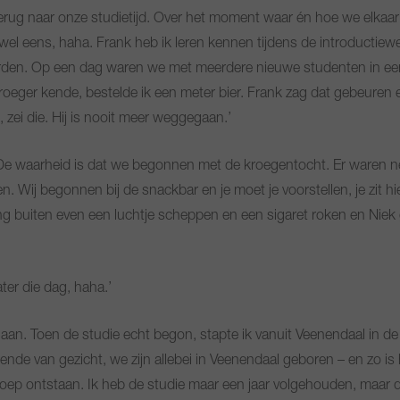
rug naar onze studietijd. Over het moment waar én hoe we elkaa
wel eens, haha. Frank heb ik leren kennen tijdens de introductiew
den. Op een dag waren we met meerdere nieuwe studenten in een
 vroeger kende, bestelde ik een meter bier. Frank zag dat gebeuren 
”, zei die. Hij is nooit meer weggegaan.’
 De waarheid is dat we begonnen met de kroegentocht. Er waren 
. Wij begonnen bij de snackbar en je moet je voorstellen, je zit 
 ging buiten even een luchtje scheppen en een sigaret roken en Niek
ater die dag, haha.’
er aan. Toen de studie echt begon, stapte ik vanuit Veenendaal in d
l kende van gezicht, we zijn allebei in Veenendaal geboren – en zo i
roep ontstaan. Ik heb de studie maar een jaar volgehouden, maar die