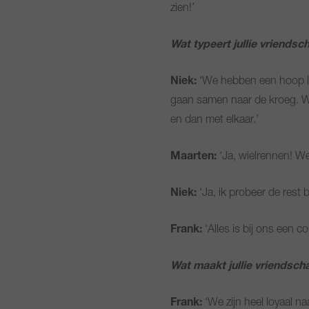
zien!’
Wat typeert jullie vriendsc
Niek:
‘We hebben een hoop lol
gaan samen naar de kroeg. W
en dan met elkaar.’
Maarten:
‘Ja, wielrennen! W
Niek:
‘Ja, ik probeer de rest b
Frank:
‘Alles is bij ons een co
Wat maakt jullie vriendsch
Frank:
‘We zijn heel loyaal n