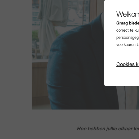
Welkom
Graag bieden
correct te k
persoonsgege
voorkeuren l
Cookies k
Hoe hebben jullie elkaar l