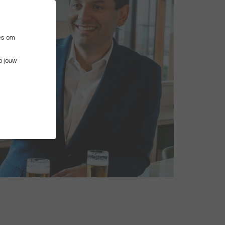
es om
p jouw