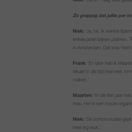
Niek:
‘Eens! Praag was geweldi
Zo grappig dat jullie per t
Niek:
‘Ja, hè. Ik werkte tijde
enkele jaren blijven plakken.
in Amsterdam. Dat was heel to
Frank:
‘En later heb ik Maart
elkaar in die tijd heel veel.
maken.’
Maarten:
‘In die tien jaar he
mee. Het is een mooie organi
Niek:
‘De communicatie gaat hi
heel erg leuk.’