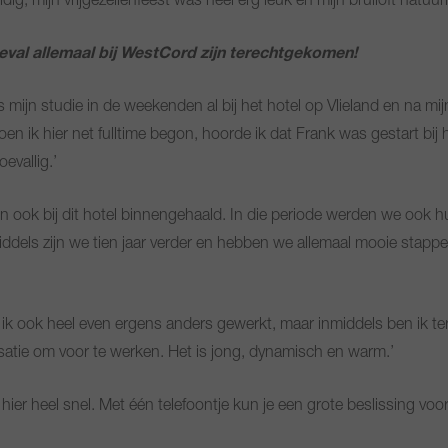
g, mijn vrijgezellenfeest was heel erg leuk en mijn bruiloft natuurli
oeval allemaal bij WestCord zijn terechtgekomen!
ns mijn studie in de weekenden al bij het hotel op Vlieland en na mij
 Toen ik hier net fulltime begon, hoorde ik dat Frank was gestart b
evallig.’
en ook bij dit hotel binnengehaald. In die periode werden we ook
 Inmiddels zijn we tien jaar verder en hebben we allemaal mooie st
b ik ook heel even ergens anders gewerkt, maar inmiddels ben ik ter
satie om voor te werken. Het is jong, dynamisch en warm.’
er heel snel. Met één telefoontje kun je een grote beslissing voor 