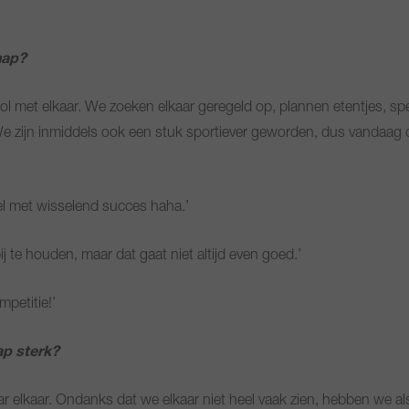
hap?
 met elkaar. We zoeken elkaar geregeld op, plannen etentjes, spe
e zijn inmiddels ook een stuk sportiever geworden, dus vandaag
el met wisselend succes haha.’
ij te houden, maar dat gaat niet altijd even goed.’
mpetitie!’
ap sterk?
aar elkaar. Ondanks dat we elkaar niet heel vaak zien, hebben we 