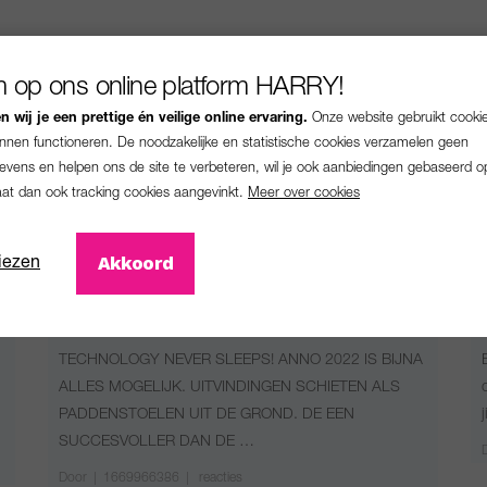
 op ons online platform HARRY!
 wij je een prettige én veilige online ervaring.
Onze website gebruikt cooki
unnen functioneren. De noodzakelijke en statistische cookies verzamelen geen
vens en helpen ons de site te verbeteren, wil je ook aanbiedingen gebaseerd o
aat dan ook tracking cookies aangevinkt.
Meer over cookies
Akkoord
iezen
Innovatie
LIGHTYEAR
TECHNOLOGY NEVER SLEEPS! ANNO 2022 IS BIJNA
ALLES MOGELIJK. UITVINDINGEN SCHIETEN ALS
PADDENSTOELEN UIT DE GROND. DE EEN
SUCCESVOLLER DAN DE …
Door
|
1669966386 |
reacties