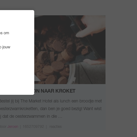
es om
p jouw
Duurzaamheid
VAN KOFFIEBOON NAAR KROKET
Bestel jij bij The Market Hotel als lunch een broodje met
oesterzwamkroketten, dan ben je goed bezig! Want wist
jij dat de oesterzwammen in die …
Door
Jeroen
|
1652709792 |
reacties