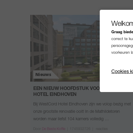
Welkom
Graag bieden
correct te k
persoonsgege
voorkeuren l
Cookies k
Nieuws
EEN NIEUW HOOFDSTUK VOOR WESTCORD
HOTEL EINDHOVEN
Bij WestCord Hotel Eindhoven zijn we volop bezig met
onze grootste renovatie ooit! In de Mathildetoren
worden maar liefst 104 kamers volledig …
Door
De Beste Koffie
|
1745932726 |
reacties